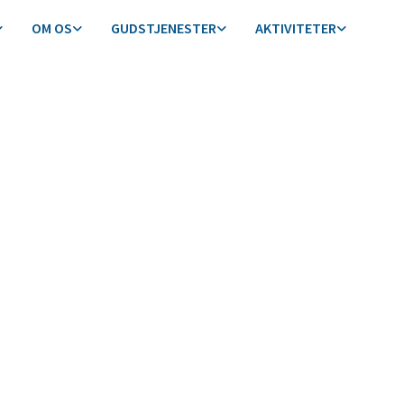
OM OS
GUDSTJENESTER
AKTIVITETER