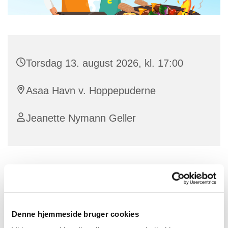
Torsdag 13. august 2026, kl. 17:00
Asaa Havn v. Hoppepuderne
Jeanette Nymann Geller
BBQ på havnen!
Familiegudstjeneste med fælles aftensmad på Asaa
havn v. Hoppepuderne
Denne hjemmeside bruger cookies
Vi mødes efter en forhåbentlig solrig sommerferie,