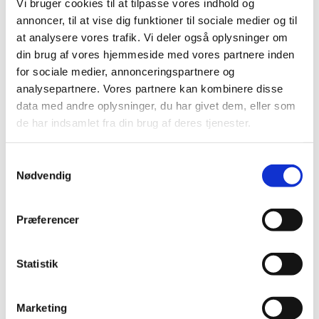
Vi bruger cookies til at tilpasse vores indhold og
med fællesskab og hygge for både børn og voksne.
annoncer, til at vise dig funktioner til sociale medier og til
at analysere vores trafik. Vi deler også oplysninger om
Der er ingen tilmelding, det eneste du skal gøre, er at
din brug af vores hjemmeside med vores partnere inden
håbe på godt vejr og møde op -vi ses!
for sociale medier, annonceringspartnere og
Børn gratis, voksne 25,-
analysepartnere. Vores partnere kan kombinere disse
data med andre oplysninger, du har givet dem, eller som
de har indsamlet fra din brug af deres tjenester.
S
Nødvendig
a
Du vil måske også kunne lide...
m
t
Præferencer
y
k
k
Statistik
e
v
Marketing
a