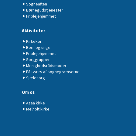
Sogneaften
Børnegudstjenester
Friplejehjemmet
Aktiviteter
Kirkekor
Børn og unge
Friplejehjemmet
Sorggrupper
Menighedsrådsmøder
På tværs af sognegrænserne
Sjælesorg
Om os
Asaa kirke
Melholt kirke