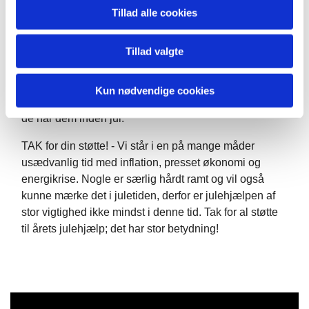
sammen med hjertet, du tog fra træet
- enten ved
Tillad alle cookies
juletræet i Spar eller ved sognepræsten på
Skippergade 21, 9340 Asaa. Gaven kan afleveres alle
Tillad valgte
hverdage mellem kl. 8 og 16. Senest frist for aflevering
er tirsdag d. 20. december kl. 18.00.
Kun nødvendige cookies
Gaverne bliver derefter givet til de enkelte familier, så
de har dem inden jul.
TAK for din støtte! - Vi står i en på mange måder
usædvanlig tid med inflation, presset økonomi og
energikrise. Nogle er særlig hårdt ramt og vil også
kunne mærke det i juletiden, derfor er julehjælpen af
stor vigtighed ikke mindst i denne tid. Tak for al støtte
til årets julehjælp; det har stor betydning!