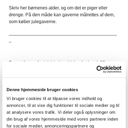
Skriv her børnenes alder, og om det er piger eller
drenge. På den måde kan gaverne målrettes af dem,
som køber julegaverne.
__________________________________________
_
Begge former for julehjælp uddeles fredag d. 23.
december
Denne hjemmeside bruger cookies
__________________________________________
Vi bruger cookies til at tilpasse vores indhold og
_______________________
annoncer, til at vise dig funktioner til sociale medier og til
Støtte til årets julehjælp i Asaa og Melholt
at analysere vores trafik. Vi deler også oplysninger om
din brug af vores hjemmeside med vores partnere inden
Til dig, der gerne vil give julehjælp til folk særligt
for sociale medier, annonceringspartnere og