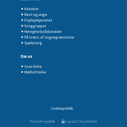
Kirkekor
Børn og unge
Friplejehjemmet
Sorggrupper
Menighedsrådsmøder
På tværs af sognegrænserne
Sjælesorg
Om os
Asaa kirke
Melholt kirke
Cookiepolitik
Privatlivspolitik
Log på ChurchDesk