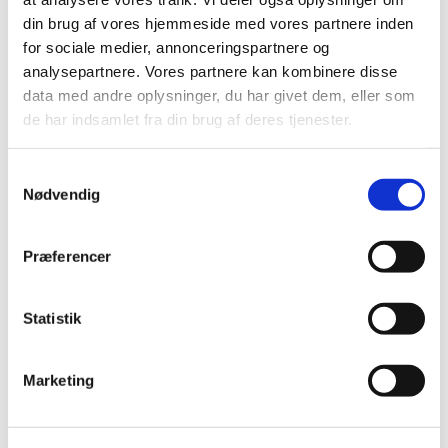
din brug af vores hjemmeside med vores partnere inden
for sociale medier, annonceringspartnere og
analysepartnere. Vores partnere kan kombinere disse
data med andre oplysninger, du har givet dem, eller som
de har indsamlet fra din brug af deres tjenester.
Du vil måske også kunne lide...
S
Nødvendig
a
m
t
Præferencer
y
k
k
Statistik
e
v
Marketing
a
l
g