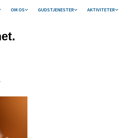
OM OS
GUDSTJENESTER
AKTIVITETER
et.
.