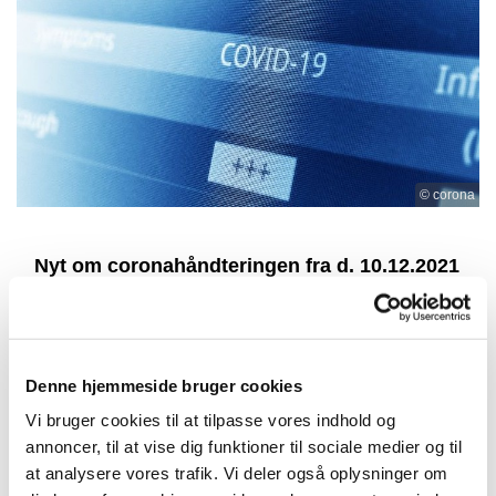
© corona
Nyt om coronahåndteringen fra d. 10.12.2021
De nye corona-restriktioner indebærer at:
- Ved 100 deltagere og derover skal der vises
coronapas
Denne hjemmeside bruger cookies
- Vi spritter af både før og efter. Spritdispenseren
Vi bruger cookies til at tilpasse vores indhold og
sidder på væggen i våbenhuset.
annoncer, til at vise dig funktioner til sociale medier og til
at analysere vores trafik. Vi deler også oplysninger om