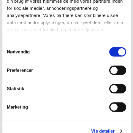
din brug af vores hjemmeside med vores partnere inden
for sociale medier, annonceringspartnere og
analysepartnere. Vores partnere kan kombinere disse
data med andre oplysninger, du har givet dem, eller som
de har indsamlet fra din brug af deres tjenester.
Du vil måske også kunne lide...
S
Nødvendig
a
m
t
Præferencer
y
k
k
Statistik
e
v
Marketing
a
l
g
Vis detaljer