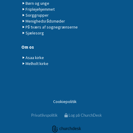
Børn og unge
Friplejehjemmet
Sorggrupper
Menighedsrådsmøder
På tværs af sognegrænserne
Sjælesorg
Om os
Asaa kirke
Melholt kirke
Cookiepolitik
Privatlivspolitik
Log på ChurchDesk