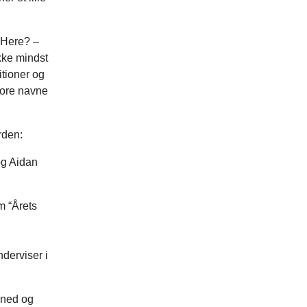
 Here? –
kke mindst
itioner og
tore navne
rden:
og Aidan
m “Årets
derviser i
 ned og