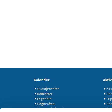
Kalender
Aktiv
Gudstjenester
Kir
Koncerter
Bør
Legestue
Fri
Sogneaften
Sor
Børnegudstjenester
Men