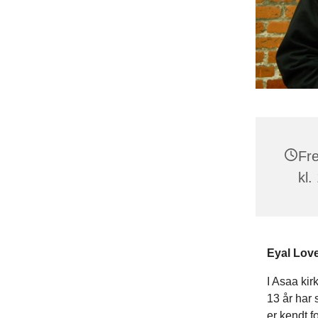
Fr
kl.
Eyal Love
I Asaa kir
13 år har 
er kendt f