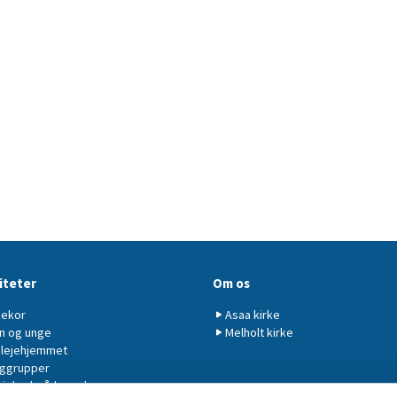
iteter
Om os
kekor
Asaa kirke
n og unge
Melholt kirke
plejehjemmet
ggrupper
ighedsrådsmøder