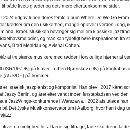
 til både livets glæder og dets mere eftertænksomme sider.
r 2024 udgav trioen deres femte album Where Do We Go From
der kredser om den usikkerhed, mange oplever i verden i dag, i
emland, Israel. Musikken bevæger sig mellem klassiske jazztrad
ddelhavsmelodier, og man kan tydeligt høre inspirationen fra s
Evans, Brad Mehldau og Avishai Cohen.
tår af tre stærke musikere med rødder i forskellige hjørner af ve
tt (ISR/DE/DK) på klaver, Torben Bjørnskov (DK) på kontrabas 
e (AUS/DE) på trommer.
t er israelsk jazzpianist og komponist. Han blev i 2017 kåret so
af Jazzy Berlin, og året efter vandt trioen førstepladsen ved den
onale JazzWings-konkurrence i Warszawa. I 2022 afsluttede han
en på Det Jyske Musikkonservatorium i Aalborg, hvor han i dag un
sjazz.
bliver en mulighed for at læne sig tilbage, lade skuldrene falde