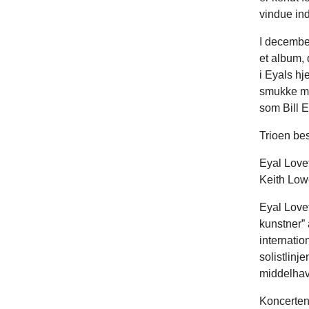
vindue ind
I decembe
et album, 
i Eyals hj
smukke mi
som Bill 
Trioen bes
Eyal Love
Keith Low
Eyal Lovet
kunstner” 
internati
solistlinj
middelhav
Koncerten 