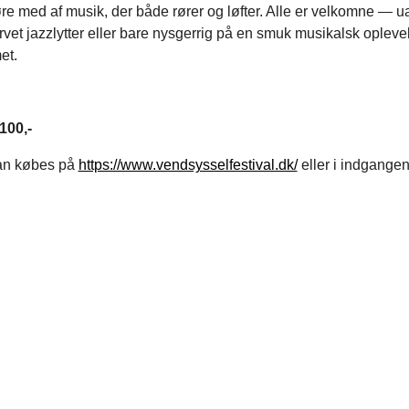
øre med af musik, der både rører og løfter. Alle er velkomne — 
vet jazzlytter eller bare nysgerrig på en smuk musikalsk oplevel
et.
 100,-
kan købes på
https://www.vendsysselfestival.dk/
eller i indgange