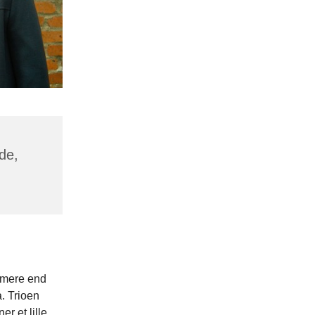
de,
m mere end
. Trioen
r et lille