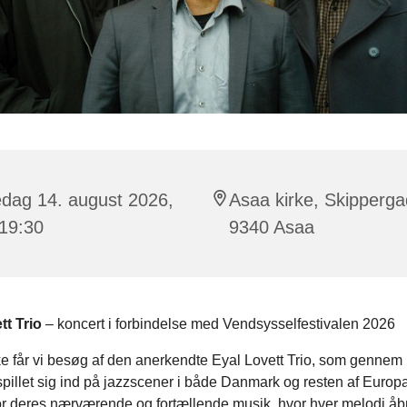
edag 14. august 2026,
Asaa kirke, Skipperga
 19:30
9340 Asaa
tt Trio
– koncert i forbindelse med Vendsysselfestivalen 2026
ke får vi besøg af den anerkendte Eyal Lovett Trio, som genne
spillet sig ind på jazzscener i både Danmark og resten af Europa
or deres nærværende og fortællende musik, hvor hver melodi åbne