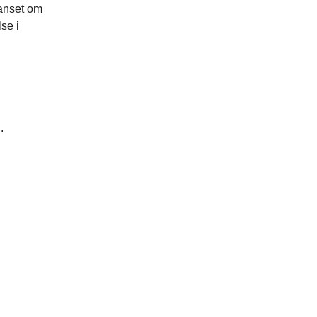
uanset om
se i
n.