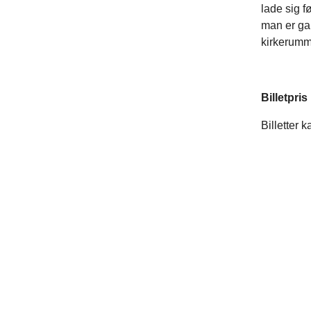
lade sig f
man er gar
kirkerumm
Billetpris
Billetter 