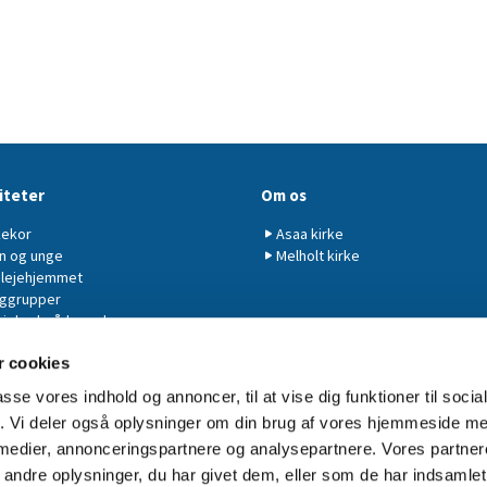
iteter
Om os
kekor
Asaa kirke
n og unge
Melholt kirke
plejehjemmet
ggrupper
ighedsrådsmøder
tværs af sognegrænserne
 cookies
lesorg
passe vores indhold og annoncer, til at vise dig funktioner til soci
fik. Vi deler også oplysninger om din brug af vores hjemmeside m
 medier, annonceringspartnere og analysepartnere. Vores partne
Cookiepolitik
ndre oplysninger, du har givet dem, eller som de har indsamlet 