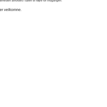
enesten afholdes i salen til højre for indgangen.
 er velkomne.