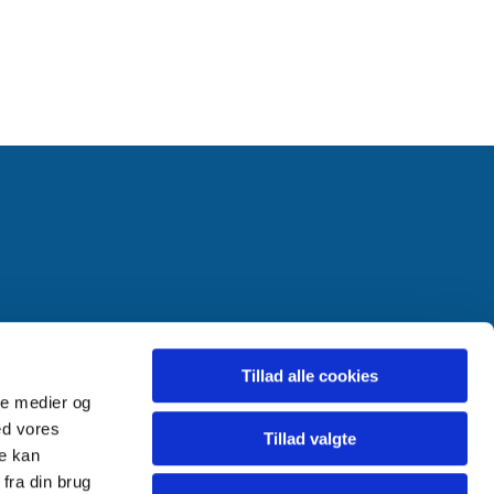
Tillad alle cookies
ale medier og
ed vores
Tillad valgte
re kan
fra din brug