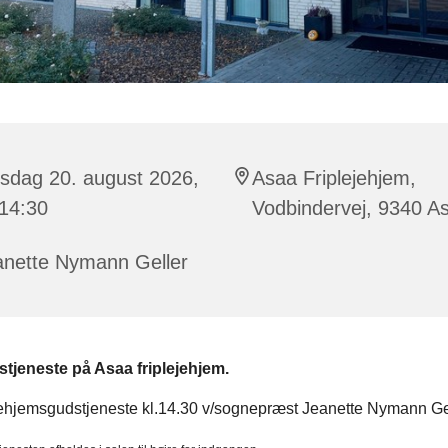
sdag 20. august 2026,
Asaa Friplejehjem,
 14:30
Vodbindervej, 9340 A
anette Nymann Geller
tjeneste på Asaa friplejehjem.
ehjemsgudstjeneste kl.14.30 v/sognepræst Jeanette Nymann Ge