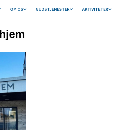
OM OS
GUDSTJENESTER
AKTIVITETER
ehjem