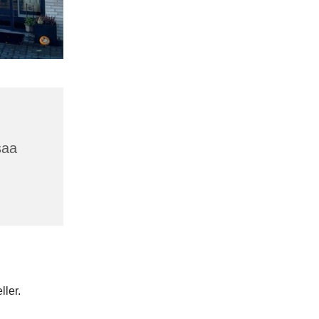
saa
ller.