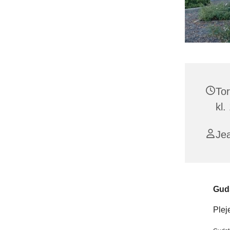
Tor
kl.
Je
Guds
Plej