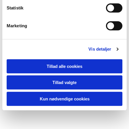
k
Du vil måske også kunne lide...
k
Statistik
e
v
Marketing
a
l
g
Vis detaljer
Tillad alle cookies
Tillad valgte
Kun nødvendige cookies