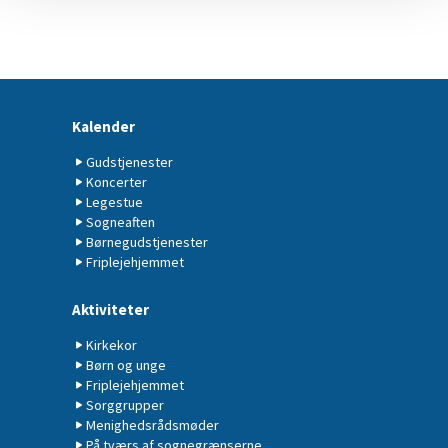
Kalender
Gudstjenester
Koncerter
Legestue
Sogneaften
Børnegudstjenester
Friplejehjemmet
Aktiviteter
Kirkekor
Børn og unge
Friplejehjemmet
Sorggrupper
Menighedsrådsmøder
På tværs af sognegrænserne