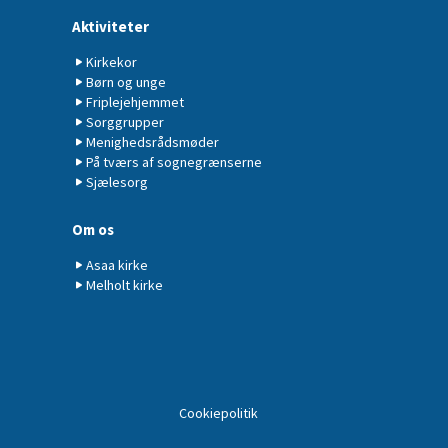
Aktiviteter
Kirkekor
Børn og unge
Friplejehjemmet
Sorggrupper
Menighedsrådsmøder
På tværs af sognegrænserne
Sjælesorg
Om os
Asaa kirke
Melholt kirke
Cookiepolitik