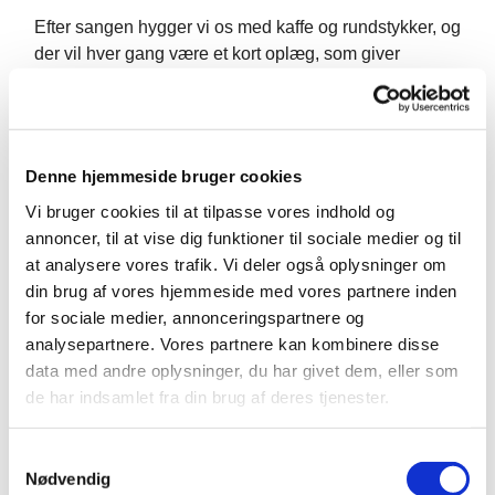
Efter sangen hygger vi os med kaffe og rundstykker, og
der vil hver gang være et kort oplæg, som giver
anledning til en god snak.
Det er gratis at deltage,
og du kan bare møde op.
Vi glæder os til at se dig!
Denne hjemmeside bruger cookies
Vi bruger cookies til at tilpasse vores indhold og
annoncer, til at vise dig funktioner til sociale medier og til
at analysere vores trafik. Vi deler også oplysninger om
din brug af vores hjemmeside med vores partnere inden
for sociale medier, annonceringspartnere og
analysepartnere. Vores partnere kan kombinere disse
data med andre oplysninger, du har givet dem, eller som
de har indsamlet fra din brug af deres tjenester.
S
Nødvendig
a