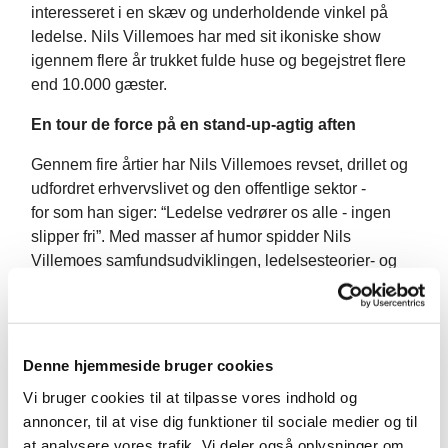
interesseret i en skæv og underholdende vinkel på
ledelse. Nils Villemoes har med sit ikoniske show
igennem flere år trukket fulde huse og begejstret flere
end 10.000 gæster.
En tour de force på en stand-up-agtig aften
Gennem fire årtier har Nils Villemoes revset, drillet og
udfordret erhvervslivet og den offentlige sektor -
for som han siger: “Ledelse vedrører os alle - ingen
slipper fri”. Med masser af humor spidder Nils
Villemoes samfundsudviklingen, ledelsesteorier- og
tendenser samt de klassiske begreber, vi i et væk
bruger både professionelt og privat.
Ledelse, udvikling, strategi og samarbejde - kort
Denne hjemmeside bruger cookies
sagt BØVL!
Vi bruger cookies til at tilpasse vores indhold og
Ledelse handler om at lave en strategi, udvikle en
annoncer, til at vise dig funktioner til sociale medier og til
organisation og vigtigst af alt at skabe rammer for
at analysere vores trafik. Vi deler også oplysninger om