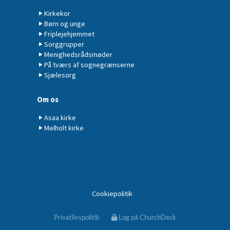
Kirkekor
Børn og unge
Friplejehjemmet
Sorggrupper
Menighedsrådsmøder
På tværs af sognegrænserne
Sjælesorg
Om os
Asaa kirke
Melholt kirke
Cookiepolitik
Privatlivspolitik
Log på ChurchDesk