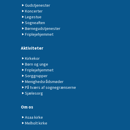
Gudstjenester
Koncerter
Legestue
Sogneaften
Børnegudstjenester
Friplejehjemmet
Aktiviteter
Kirkekor
Børn og unge
Friplejehjemmet
Sorggrupper
Menighedsrådsmøder
På tværs af sognegrænserne
Sjælesorg
Om os
Asaa kirke
Melholt kirke