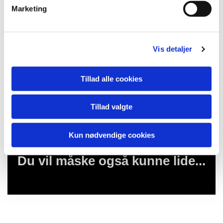
v
Marketing
a
l
g
Vis detaljer
Tillad alle cookies
Tillad valgte
Kun nødvendige cookies
Du vil måske også kunne lide...