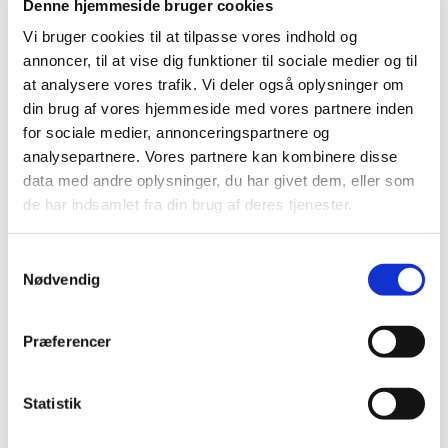
Denne hjemmeside bruger cookies
Vi bruger cookies til at tilpasse vores indhold og
annoncer, til at vise dig funktioner til sociale medier og til
at analysere vores trafik. Vi deler også oplysninger om
din brug af vores hjemmeside med vores partnere inden
for sociale medier, annonceringspartnere og
analysepartnere. Vores partnere kan kombinere disse
data med andre oplysninger, du har givet dem, eller som
de har indsamlet fra din brug af deres tjenester.
S
Nødvendig
a
m
t
Præferencer
y
k
k
Statistik
e